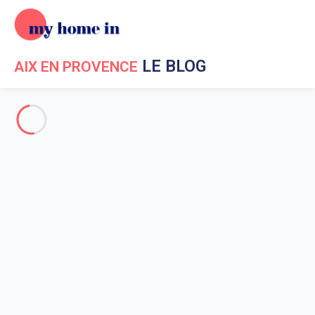
LE BLOG
AIX EN PROVENCE
Evénements à Aix en Provence
Vacances à Aix en Provence
Aux environs d'Aix en Provence
Sortir à Aix en Provence
Mémorial du Camp des Milles
Accueil
Actualités My Home In Aix en Provence
Vacances à Aix en Provence
Mémorial du Camp des Milles