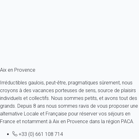
visiteur à s’interroger sur les racines de cette abomination que
fut la Shoah.
Articles Populaires
Mémorial du Camp des Milles
Musée Estienne de Saint-Jean (musée du Vieil Aix)
Les villages perchés de Provence
Art et artisanat provençal : que rapporter dans vos valises ?
Aix en Provence
Irréductibles gaulois, peut-être, pragmatiques sûrement, nous
croyons à des vacances porteuses de sens, source de plaisirs
individuels et collectifs. Nous sommes petits, et avons tout des
grands. Depuis 8 ans nous sommes ravis de vous proposer une
alternative Locale et Française pour réserver vos séjours en
France et notamment à Aix en Provence dans la région PACA.
+33 (0) 661 108 714