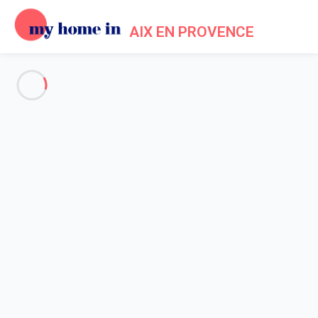
AIX EN PROVENCE
My Home In Aix en Provence
Jouez la carte locale !
Accueil
A propos de My home in
My home in est l’initiative engagée de propriétaires qui
depuis 2012, proposent une alternative locale et française
pour réserver, parmi une sélection d’hébergements, vos
vacances et séjours en France.
Chez My home in, nous aimons apporter des réponses simples
à nos questions : locataires ou propriétaires, pourquoi passer