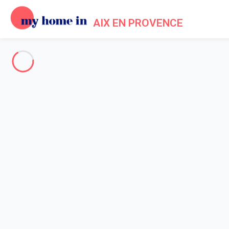
AIX EN PROVENCE
A propos de nous - Information
Accueil
Mentions légales
My home in est une société de droit français constitué en 2012.
locataires auxquels elle offre un environnement sécurisé pour réa
Notre raison sociale : SAS MY HOME IN
Adresse du siège social : 4 Rue de l'Eglise – 92200 Neuilly sur S
Email de contact: info@myhomein.fr
Nos coordonnées téléphoniques figurent sur les pages de prése
RCS: 788 865 368 - Capital : 100,000€ - Numéro de TVA: FR 1