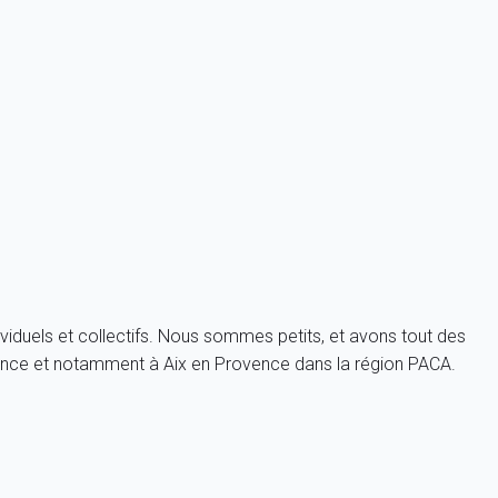
é My home in tout comme l'ensemble des noms de domaines
gtrip.com également.
immobilier. Bien que nous mettons tout en oeuvre pour garantir la
ite par son propriétaire (ou son représentant) au travers du
iscordance entre un bien et la description qui en est faîte.
viduels et collectifs. Nous sommes petits, et avons tout des
rance et notamment à Aix en Provence dans la région PACA.