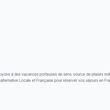
maine Myhomein.com est également la propriété de la sociét
ropriété de la société My home in. Le nom de domaine Verydo
 mis en ligne par des tiers, particuliers ou professionnels de l'
e des informations communiquées. La description d'un bien est fa
iété
My home in
ne peut être tenue responsable d'une quelconque d
royons à des vacances porteuses de sens, source de plaisirs indi
lternative Locale et Française pour réserver vos séjours en F