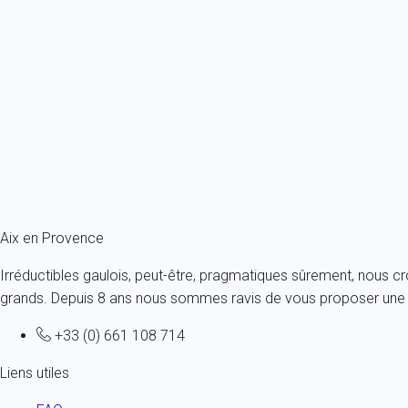
La marque
My home in
est une marque déposée. Le nom de do
déclinés.
La marque
Very Dog Trip
est également une marque déposée, p
My home in diffuse sur ses sites des annonces dont le contenu est
sécurité de chacun,
My home in
ne peut attester de la pertinenc
formulaire que nous mettons à sa disposition. De ce fait, la soc
Aix en Provence
Irréductibles gaulois, peut-être, pragmatiques sûrement, nous c
grands. Depuis 8 ans nous sommes ravis de vous proposer une a
+33 (0) 661 108 714
Liens utiles