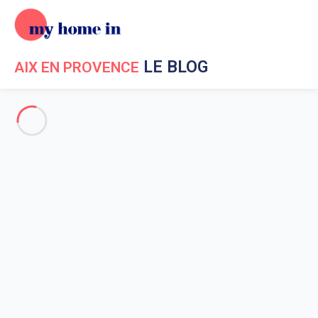
LE BLOG
AIX EN PROVENCE
Evénements à Aix en Provence
Vacances à Aix en Provence
Aux environs d'Aix en Provence
Sortir à Aix en Provence
Evénements à Aix en Provence
Accueil
Actualités My Home In Aix en Provence
Evénements à Aix en Provence
Le Festival international de piano de la Roque