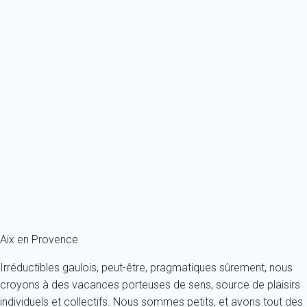
moutounesse, calissons d’Aix, navettes de Marseille, galapian
d’Apt… Autant de noms évocateurs, qui résonnent comme la
promesse d’un estomac heureux au soleil !Pour savourer toutes
ces merveilles locales, rendez-vous dans les très nombreux
marchés d’Aix-en-Provence. Olives des...
Lire +
Articles Populaires
Mémorial du Camp des Milles
Musée Estienne de Saint-Jean (musée du Vieil Aix)
Les villages perchés de Provence
Art et artisanat provençal : que rapporter dans vos valises ?
Aix en Provence
Irréductibles gaulois, peut-être, pragmatiques sûrement, nous
croyons à des vacances porteuses de sens, source de plaisirs
individuels et collectifs. Nous sommes petits, et avons tout des