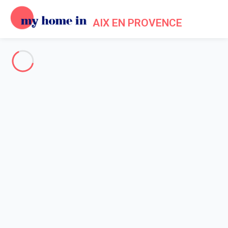
AIX EN PROVENCE
Locataires, nous répondons
aux
questions que vous vous
posez.
Général
Propriétaires
Locataires
Accueil